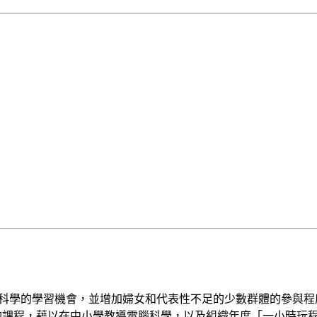
校獲得電腦科學的學習機會，並增加婦女和代表性不足的少數群體的參
程，藉以在中小學教導電腦科學，以及組織年度「一小時玩程式」活動